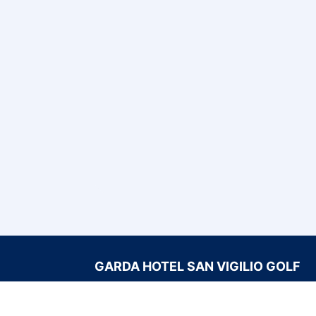
GARDA HOTEL SAN VIGILIO GOLF
C/ Loc. San Vigilio, 1, 25010 Pozzolengo
Informazioni aggiuntive
+39 030 91801